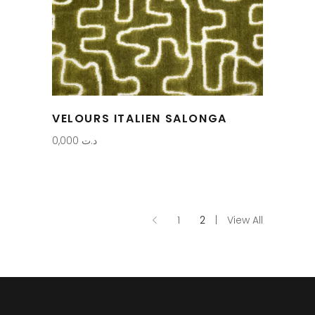
VELOURS ITALIEN SALONGA
0,000
د.ت
1
2
View All