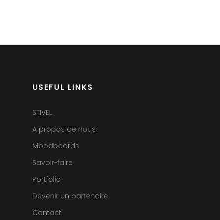
USEFUL LINKS
STIVEL
A propos de nous
Moodboards
Savoir-faire
Portfolio
Devenir un partenaire
Contact