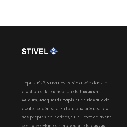
Depuis 1978,
STIVEL
est spécialisée dans la
création et la fabrication de
tissus en
velours
,
Jacquards
,
tapis
et de
rideaux
de
qualité supérieure. En tant que créateur de
ses propres collections, STIVEL met en avant
son savoir-faire en proposant des
tissus