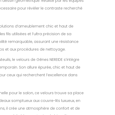
un dessin géométrique. Réalisé par les équipes
nécessaire pour révéler le contraste recherché
s solutions d’ameublement chic et haut de
fils utilisées et l’ultra précision de sa
ilité remarquable, assurant une résistance
ps et aux procédures de nettoyage.
teuils, le velours de Gênes NEREIDE s’intègre
mporain. Son allure épurée, chic et haut de
our ceux qui recherchent l’excellence dans
nelle pour le salon, ce velours trouve sa place
deaux somptueux aux couvre-lits luxueux, en
ins, il crée une atmosphère de confort et de