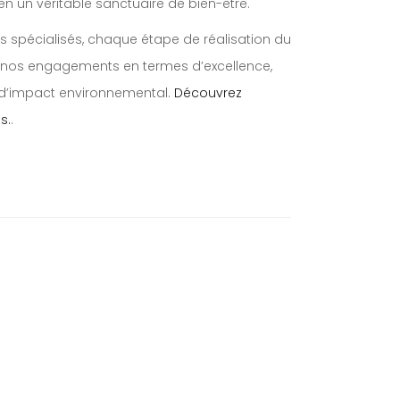
n un véritable sanctuaire de bien-être.
ens spécialisés, chaque étape de réalisation du
 nos engagements en termes d’excellence,
n d’impact environnemental.
Découvrez
s.
.