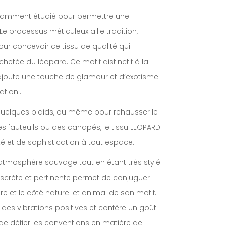
savamment étudié pour permettre une
 processus méticuleux allie tradition,
our concevoir ce tissu de qualité qui
hetée du léopard. Ce motif distinctif à la
e ajoute une touche de glamour et d’exotisme
ration…
 quelques plaids, ou même pour rehausser le
 fauteuils ou des canapés, le tissu LEOPARD
té et de sophistication à tout espace.
ne atmosphère sauvage tout en étant très stylé
n discrète et pertinente permet de conjuguer
re et le côté naturel et animal de son motif.
es vibrations positives et confère un goût
de défier les conventions en matière de