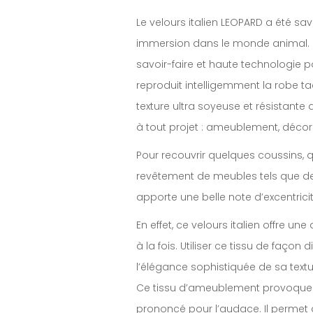
Le velours italien LEOPARD a été 
immersion dans le monde animal. Le
savoir-faire et haute technologie p
reproduit intelligemment la robe tac
texture ultra soyeuse et résistant
à tout projet : ameublement, déco
Pour recouvrir quelques coussins,
revêtement de meubles tels que des
apporte une belle note d’excentrici
En effet, ce velours italien offre u
à la fois. Utiliser ce tissu de faço
l’élégance sophistiquée de sa textu
Ce tissu d’ameublement provoque d
prononcé pour l’audace. Il permet 