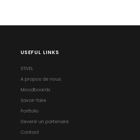
USEFUL LINKS
STIVEL
A propos de nous
Moodboards
Savoir-faire
Portfolio
Devenir un partenaire
Contact